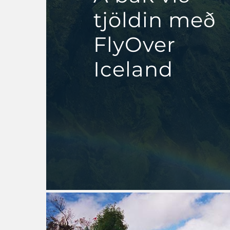
tjöldin með
FlyOver
Iceland