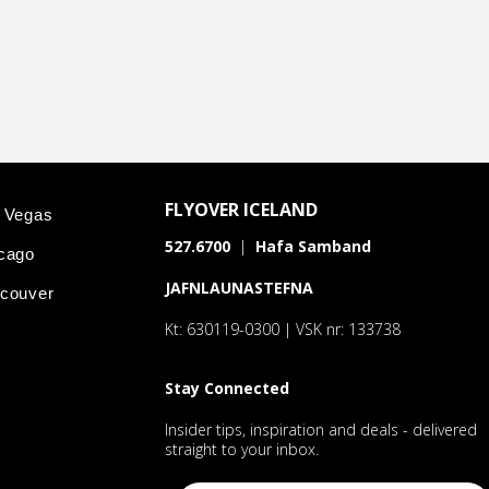
FLYOVER ICELAND
s Vegas
527.6700
|
Hafa Samband
icago
JAFNLAUNASTEFNA
ncouver
Kt: 630119-0300 | VSK nr: 133738
Stay Connected
Insider tips, inspiration and deals - delivered
straight to your inbox.