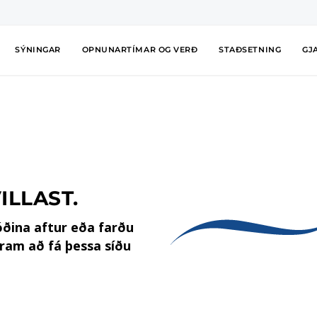
SÝNINGAR
OPNUNARTÍMAR OG VERÐ
STAÐSETNING
GJ
ILLAST.
óðina aftur eða farðu
fram að fá þessa síðu