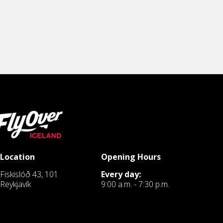
Location
Opening Hours
Fiskislóð 43, 101
Every day:
Reykjavík
9:00 a.m. - 7:30 p.m.