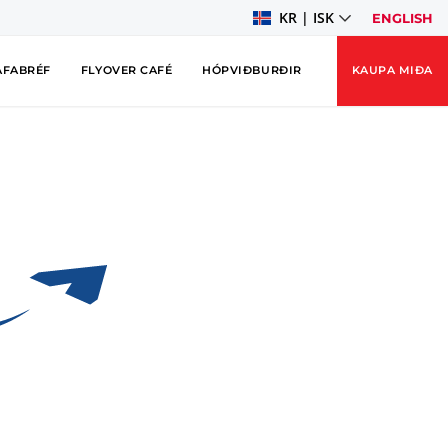
KR | ISK
ENGLISH
AFABRÉF
FLYOVER CAFÉ
HÓPVIÐBURÐIR
KAUPA MIÐA