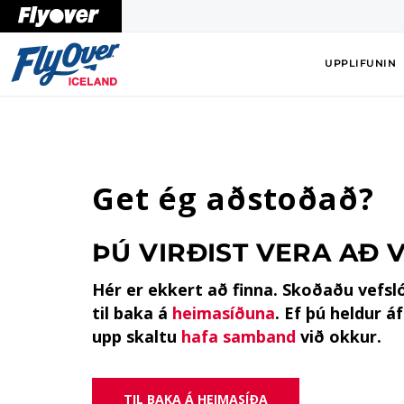
UPPLIFUNIN
Get ég aðstoðað?
ÞÚ VIRÐIST VERA AÐ V
Hér er ekkert að finna. Skoðaðu vefsl
til baka á
heimasíðuna
. Ef þú heldur á
upp skaltu
hafa samband
við okkur.
TIL BAKA Á HEIMASÍÐA