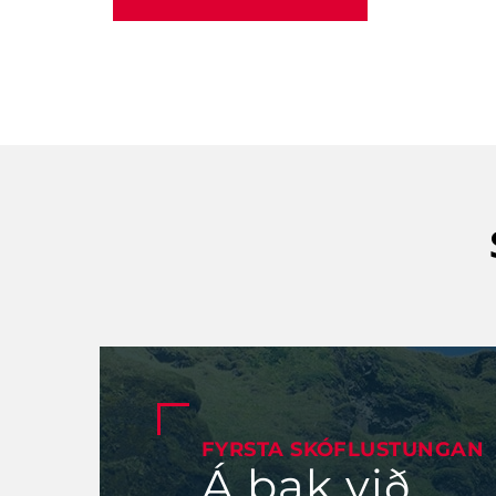
FYRSTA SKÓFLUSTUNGAN
Á bak við