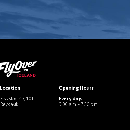
Location
Opening Hours
Fiskislóð 43, 101
Every day:
Reykjavík
9:00 a.m. - 7:30 p.m.