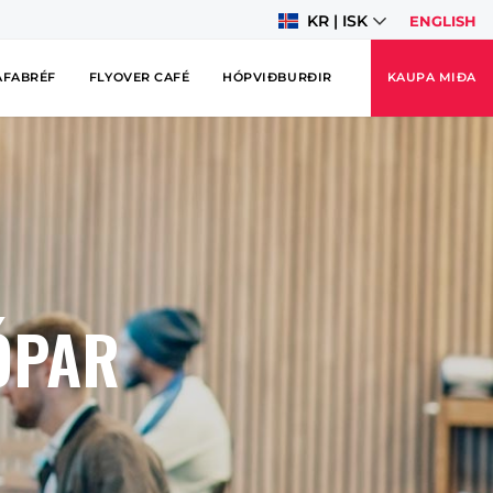
KR | ISK
ENGLISH
AFABRÉF
FLYOVER CAFÉ
HÓPVIÐBURÐIR
KAUPA MIÐA
ÓPAR