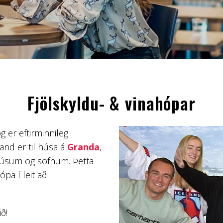
Fjölskyldu- & vinahópar
g er eftirminnileg
land er til húsa á
Granda
,
húsum og söfnum. Þetta
hópa í leit að
ð!