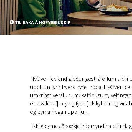
TIL BAKA Á HÓPVIÐBURÐIR
FlyOver Iceland gleður gesti á öllum aldri o
upplifun fyrir hvers kyns hópa. FlyOver Ice
umkringt verslunum, kaffihúsum, veitinga
er tilvalin afþreying fyrir fjölskyldur og vina
ógleymanlegari upplifun.
Ekki gleyma að sækja hópmyndina eftir flugi