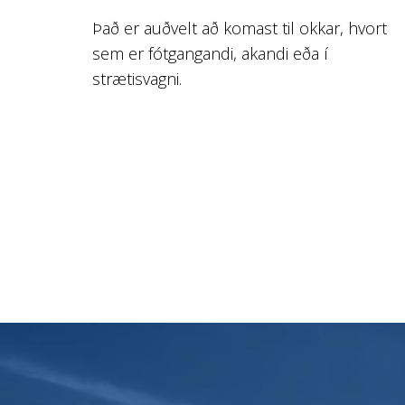
Það er auðvelt að komast til okkar, hvort
sem er fótgangandi, akandi eða í
strætisvagni.