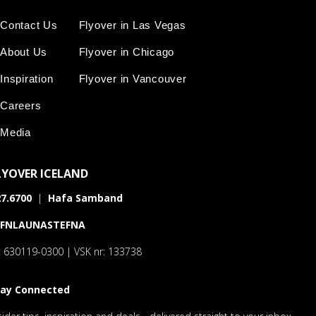
Contact Us
Flyover in Las Vegas
About Us
Flyover in Chicago
Inspiration
Flyover in Vancouver
Careers
Media
LYOVER ICELAND
7.6700
|
Hafa Samband
AFNLAUNASTEFNA
: 630119-0300 | VSK nr: 133738
tay Connected