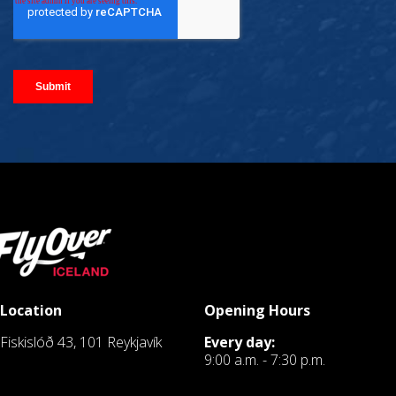
Location
Opening Hours
Fiskislóð 43, 101 Reykjavík
Every day:
9:00 a.m. - 7:30 p.m.