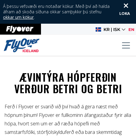
Á þessu vefsvæði eru notaðar kökur. Með því að halda
áfram að skoða síðuna okkar samþykkir þú stefnu
LOKA
okkar um kökur
.
KR | ISK
EN
HÓPAR 10 EÐA
Tog
FLEIRI
ÆVINTÝRA HÓPFERÐIN
VERÐUR BETRI OG BETRI
Ferð í Flyover er svarið við því hvað á gera næst með
hópnum þínum! Flyover er fullkominn áfangastaður fyrir alla
hópa, hvort sem um er að ræða hópefli með
samstarfsfólki, stórfjölskylduferð eða bara skemmtidag