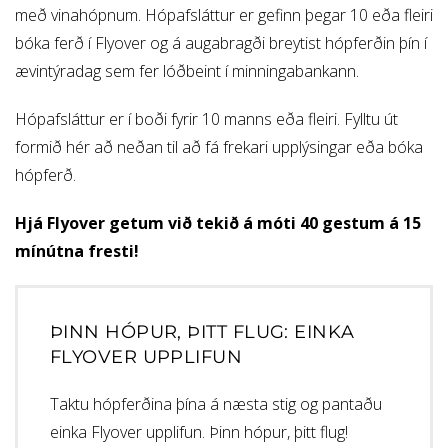
með vinahópnum. Hópafsláttur er gefinn þegar 10 eða fleiri
bóka ferð í Flyover og á augabragði breytist hópferðin þín í
ævintýradag sem fer lóðbeint í minningabankann.
Hópafsláttur er í boði fyrir 10 manns eða fleiri. Fylltu út
formið hér að neðan til að fá frekari upplýsingar eða bóka
hópferð.
Hjá Flyover getum við tekið á móti 40 gestum á 15
mínútna fresti!
ÞINN HÓPUR, ÞITT FLUG: EINKA
FLYOVER UPPLIFUN
Taktu hópferðina þína á næsta stig og pantaðu
einka Flyover upplifun. Þinn hópur, þitt flug!