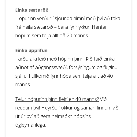
Einka sætaröð
Hópurinn verður í sjöunda himni með því að taka
frá heila sætaröð – bara fyrir ykkur! Hentar
hópum sem telja allt að 20 manns.
Einka upplifun
Farðu alla leið með hópinn þinn! Þið fáið einka
aðnot af aðgangssvæði, forsýningum og fluginu
sjálfu. Fullkomið fyrir hópa sem telja allt að 40
manns.
Telur hópurinn þinn fleiri en 40 manns?
Við
reddum því! Heyrðu í okkur og saman finnum við
út úr því að gera heimsókn hópsins
ógleymanlega.