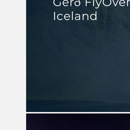
Gerð FlyOve
Iceland