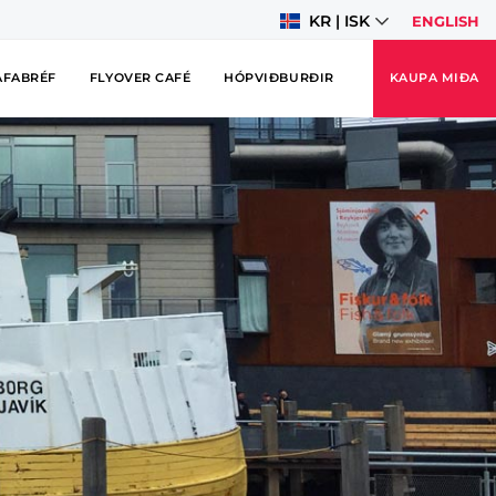
KR | ISK
ENGLISH
AFABRÉF
FLYOVER CAFÉ
HÓPVIÐBURÐIR
KAUPA MIÐA