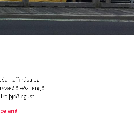
aða, kaffihúsa og
arsvæðið eða fengið
lra þjóðlegust.
Iceland
.