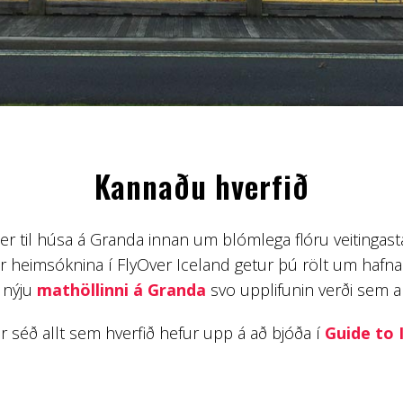
Kannaðu hverfið
er til húsa á Granda innan um blómlega flóru veitingast
ftir heimsóknina í FlyOver Iceland getur þú rölt um hafn
 nýju
mathöllinni á Granda
svo upplifunin verði sem al
r séð allt sem hverfið hefur upp á að bjóða í
Guide to 