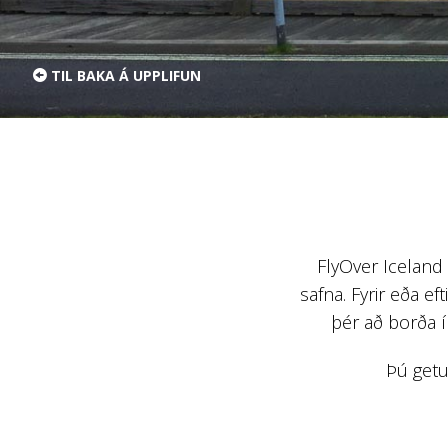
TIL BAKA Á UPPLIFUN
FlyOver Iceland 
safna. Fyrir eða e
þér að borða í
Þú getu