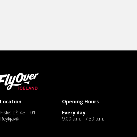
Location
Opening Hours
Fiskislóð 43, 101
Every day:
Reykjavík
9:00 a.m. - 7:30 p.m.