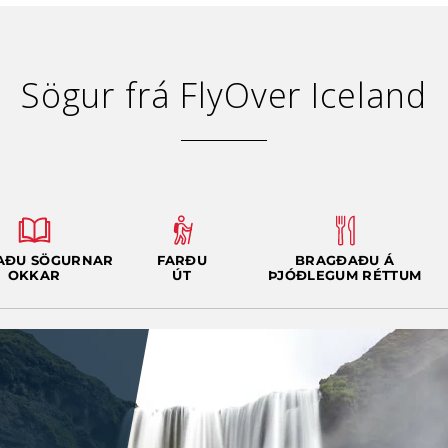
Sögur frá FlyOver Iceland
AÐU SÖGURNAR
FARÐU
BRAGÐAÐU Á
OKKAR
ÚT
ÞJÓÐLEGUM RÉTTUM