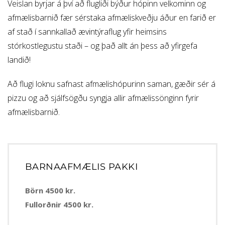
Veislan byrjar á því að flugliði býður hópinn velkominn og
afmælisbarnið fær sérstaka afmæliskveðju áður en farið er
af stað í sannkallað ævintýraflug yfir heimsins
stórkostlegustu staði – og það allt án þess að yfirgefa
landið!
Að flugi loknu safnast afmælishópurinn saman, gæðir sér á
pizzu og að sjálfsögðu syngja allir afmælissönginn fyrir
afmælisbarnið.
BARNAAFMÆLIS PAKKI
Börn 4500 kr.
Fullorðnir 4500 kr.