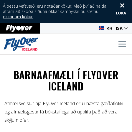
Á þessu vefsvæði eru notaðar kökur. Með því að halda
áfram að skoða síðuna okkar samþykkir þú stefnu
LOKA
okkar um kökur
.
KR | ISK
AFMÆLIS TILBOÐ
Tog
BARNAAFMÆLI Í FLYOVER
ICELAND
Afmælisveislur hjá FlyOver Iceland eru í hæsta gæðaflokki
og afmælisgestir fá bókstaflega að upplifa það að vera
skýjum ofar.