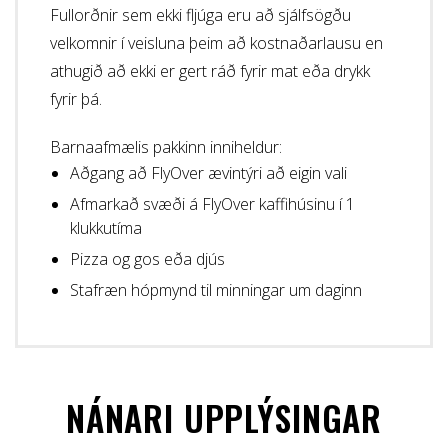
Fullorðnir sem ekki fljúga eru að sjálfsögðu
velkomnir í veisluna þeim að kostnaðarlausu en
athugið að ekki er gert ráð fyrir mat eða drykk
fyrir þá.
Barnaafmælis pakkinn inniheldur:
Aðgang að FlyOver ævintýri að eigin vali
Afmarkað svæði á FlyOver kaffihúsinu í 1
klukkutíma
Pizza og gos eða djús
Stafræn hópmynd til minningar um daginn
NÁNARI UPPLÝSINGAR