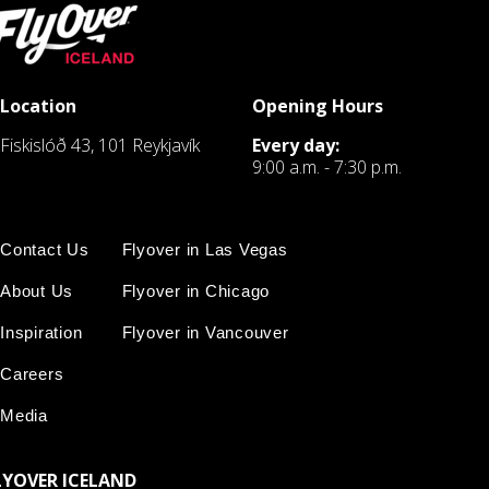
Location
Opening Hours
Fiskislóð 43, 101 Reykjavík
Every day:
9:00 a.m. - 7:30 p.m.
Contact Us
Flyover in Las Vegas
About Us
Flyover in Chicago
Inspiration
Flyover in Vancouver
Careers
Media
LYOVER ICELAND