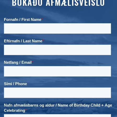
BÓKAÐU AFMÆLISVEISLU