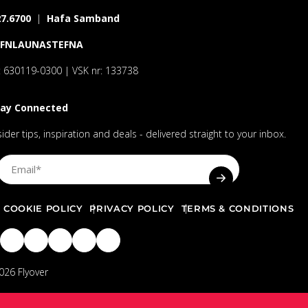
7.6700
|
Hafa Samband
AFNLAUNASTEFNA
: 630119-0300 | VSK nr: 133738
tay Connected
sider tips, inspiration and deals - delivered straight to your inbox.
Sign Up Email
SUBMIT EMAIL 
COOKIE POLICY
PRIVACY POLICY
TERMS & CONDITIONS
026 Flyover