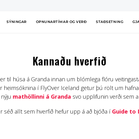
SÝNINGAR
OPNUNARTÍMAR OG VERÐ
STAÐSETNING
GJ
Kannaðu hverfið
er til húsa á Granda innan um blómlega flóru veitingast
ftir heimsóknina í FlyOver Iceland getur þú rölt um hafn
 nýju
mathöllinni á Granda
svo upplifunin verði sem al
r séð allt sem hverfið hefur upp á að bjóða í
Guide to 