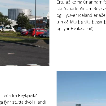
Ertu að koma úr annarri f
skoðunarferðir um Reykjav
og FlyOver Iceland er aðe
um að láta þig vita þegar 
og fyrir Hvalasafnið).
il eða frá Reykjavík?
fyrir stutta dvöl í landi,