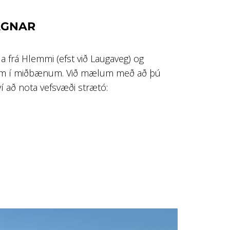
AGNAR
a frá Hlemmi (efst við Laugaveg) og
m í miðbænum. Við mælum með að þú
ví að nota vefsvæði strætó: