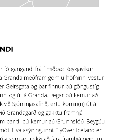
NDI
r fótgangandi frá í miðbæ Reykjavíkur.
t á Granda meðfram gömlu höfninni vestur
r Geirsgata og þar finnur þú göngustíg
nni og út á Granda. Þegar þú kemur að
 við Sjóminjasafnið, ertu komin(n) út á
 við Grandagarð og gakktu framhjá
 þar til þú kemur að Grunnslóð. Beygðu
, á móti Hvalasýningunni. FlyOver Iceland er
 húsi sem ætti ekki að fara framhjá neinum.