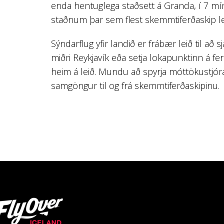
enda hentuglega staðsett á Granda, í 7 mí
staðnum þar sem flest skemmtiferðaskip leg
Sýndarflug yfir landið er frábær leið til að 
miðri Reykjavík eða setja lokapunktinn á fe
heim á leið. Mundu að spyrja móttökustj
samgöngur til og frá skemmtiferðaskipinu.