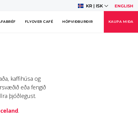
KR | ISK
ENGLISH
AFABRÉF
FLYOVER CAFÉ
HÓPVIÐBURÐIR
KAUPA MIÐA
aða, kaffihúsa og
arsvæðið eða fengið
lra þjóðlegust.
Iceland
.