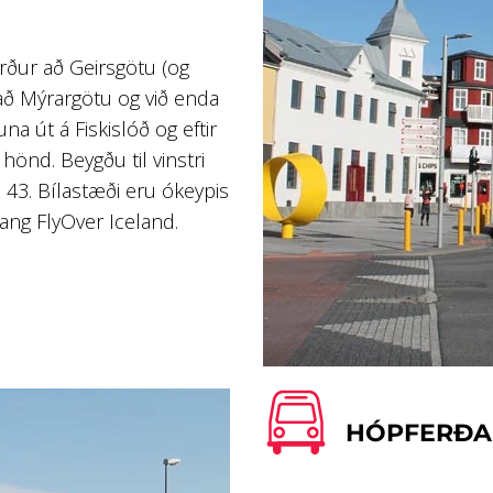
erður að Geirsgötu (og
að Mýrargötu og við enda
na út á Fiskislóð og eftir
 hönd. Beygðu til vinstri
óð 43. Bílastæði eru ókeypis
ngang FlyOver Iceland.
HÓPFERÐA