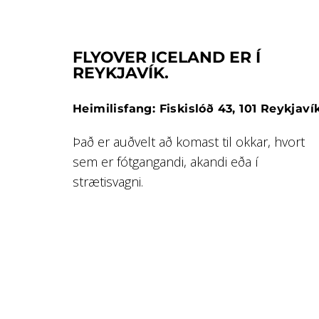
FLYOVER ICELAND ER Í
REYKJAVÍK.
Heimilisfang: Fiskislóð 43, 101 Reykjaví
Það er auðvelt að komast til okkar, hvort
sem er fótgangandi, akandi eða í
strætisvagni.