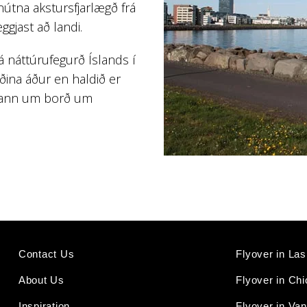
nútna akstursfjarlægð frá
gjast að landi.
sjá náttúrufegurð Íslands í
rðina áður en haldið er
órann um borð um
Contact Us
Flyover in La
About Us
Flyover in Ch
Inspiration
Flyover in Va