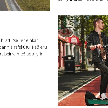
 hratt. Það er einkar
ann á rafskútu. Það eru
t þeirra með app fyrir