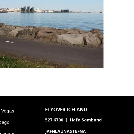
FLYOVER ICELAND
s Vegas
527.6700
|
Hafa Samband
icago
JAFNLAUNASTEFNA
ncouver