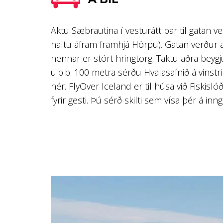
Aktu Sæbrautina í vesturátt þar til gatan v
haltu áfram framhjá Hörpu). Gatan verður 
hennar er stórt hringtorg. Taktu aðra beygju
u.þ.b. 100 metra sérðu Hvalasafnið á vinstri
hér. FlyOver Iceland er til húsa við Fiskisl
fyrir gesti. Þú sérð skilti sem vísa þér á in