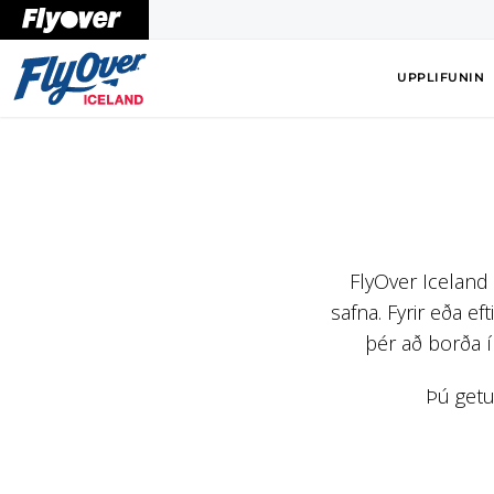
TIL BAKA Á FLYOVER ICELAND
UPPLIFUNIN
FlyOver Iceland 
safna. Fyrir eða e
þér að borða í
Þú getu