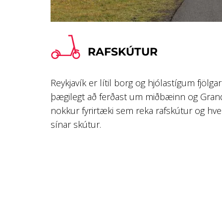
RAFSKÚTUR
Reykjavík er lítil borg og hjólastígum fjölgar
þægilegt að ferðast um miðbæinn og Grand
nokkur fyrirtæki sem reka rafskútur og hver
sínar skútur.