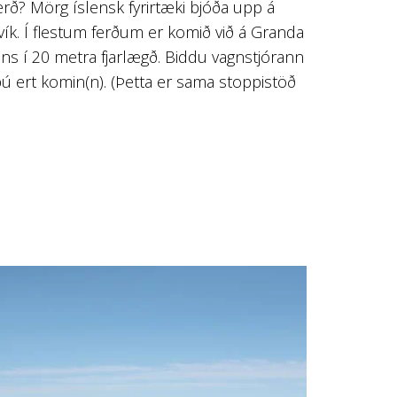
erð? Mörg íslensk fyrirtæki bjóða upp á
ík. Í flestum ferðum er komið við á Granda
ins í 20 metra fjarlægð. Biddu vagnstjórann
þú ert komin(n). (Þetta er sama stoppistöð