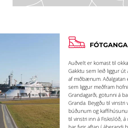
FÓTGANGA
Auðvelt er komast til okka
Gakktu sem leið liggur ú
af miðbænum. Aðalgatan e
sem liggur meðfram höfni
Grandagarði, götunni á bak
Granda. Beygðu til vinstri
búðunum og kaffihúsunum
til vinstri inn á Fiskislóð
þar fyrir aftan í áberandi