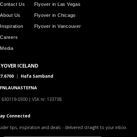
Contact Us
Flyover in Las Vegas
About Us
Flyover in Chicago
Inspiration
Flyover in Vancouver
Careers
Media
LYOVER ICELAND
7.6700
|
Hafa Samband
AFNLAUNASTEFNA
: 630119-0300 | VSK nr: 133738
tay Connected
sider tips, inspiration and deals - delivered straight to your inbox.