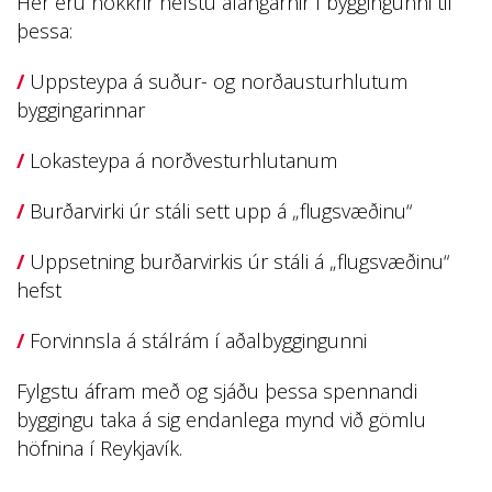
Hér eru nokkrir helstu áfangarnir í byggingunni til
þessa:
/
Uppsteypa á suður- og norðausturhlutum
byggingarinnar
/
Lokasteypa á norðvesturhlutanum
/
Burðarvirki úr stáli sett upp á „flugsvæðinu“
/
Uppsetning burðarvirkis úr stáli á „flugsvæðinu“
hefst
/
Forvinnsla á stálrám í aðalbyggingunni
Fylgstu áfram með og sjáðu þessa spennandi
byggingu taka á sig endanlega mynd við gömlu
höfnina í Reykjavík.