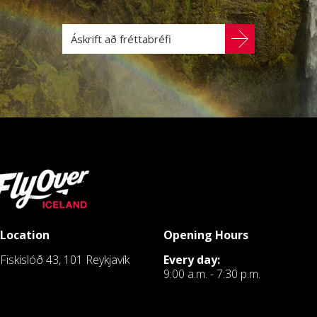
Location
Opening Hours
Fiskislóð 43, 101 Reykjavík
Every day:
9:00 a.m. - 7:30 p.m.