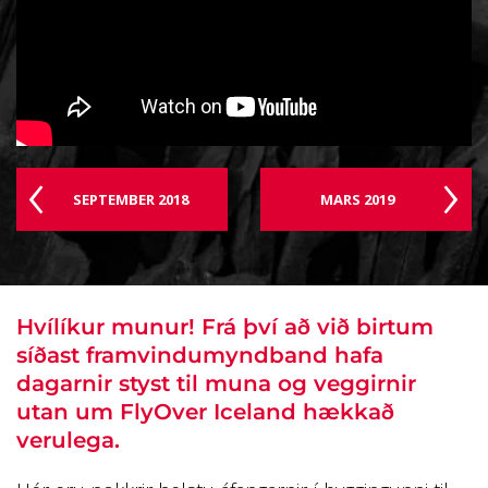
SEPTEMBER 2018
MARS 2019
Hvílíkur munur! Frá því að við birtum
síðast framvindumyndband hafa
dagarnir styst til muna og veggirnir
utan um FlyOver Iceland hækkað
verulega.