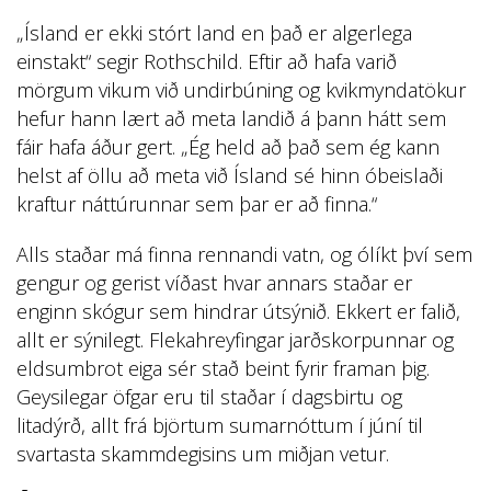
„Ísland er ekki stórt land en það er algerlega
einstakt“ segir Rothschild. Eftir að hafa varið
mörgum vikum við undirbúning og kvikmyndatökur
hefur hann lært að meta landið á þann hátt sem
fáir hafa áður gert. „Ég held að það sem ég kann
helst af öllu að meta við Ísland sé hinn óbeislaði
kraftur náttúrunnar sem þar er að finna.“
Alls staðar má finna rennandi vatn, og ólíkt því sem
gengur og gerist víðast hvar annars staðar er
enginn skógur sem hindrar útsýnið. Ekkert er falið,
allt er sýnilegt. Flekahreyfingar jarðskorpunnar og
eldsumbrot eiga sér stað beint fyrir framan þig.
Geysilegar öfgar eru til staðar í dagsbirtu og
litadýrð, allt frá björtum sumarnóttum í júní til
svartasta skammdegisins um miðjan vetur.