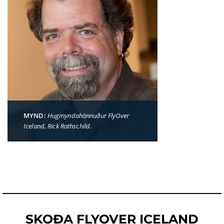
MYND:
Hugmyndahönnuður FlyOver
Iceland, Rick Rothschild.
SKOÐA FLYOVER ICELAND