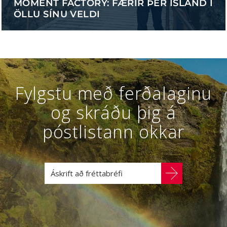
MOMENT FACTORY: FÆRIR ÞÉR ÍSLAND Í
ÖLLU SÍNU VELDI
Fylgstu með ferðalaginu
og skráðu þig á
póstlistann okkar