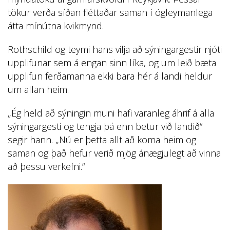
tökur verða síðan fléttaðar saman í ógleymanlega
átta mínútna kvikmynd.
Rothschild og teymi hans vilja að sýningargestir njóti
upplifunar sem á engan sinn líka, og um leið bæta
upplifun ferðamanna ekki bara hér á landi heldur
um allan heim.
„Ég held að sýningin muni hafi varanleg áhrif á alla
sýningargesti og tengja þá enn betur við landið“
segir hann. „Nú er þetta allt að koma heim og
saman og það hefur verið mjög ánægjulegt að vinna
að þessu verkefni.“