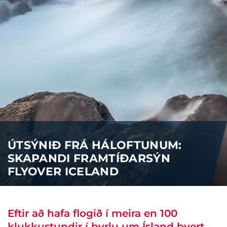
ÚTSÝNIÐ FRÁ HÁLOFTUNUM:
SKAPANDI FRAMTÍÐARSÝN
FLYOVER ICELAND
Eftir að hafa flogið í meira en 100
klukkustundir í þyrlu um Ísland þvert