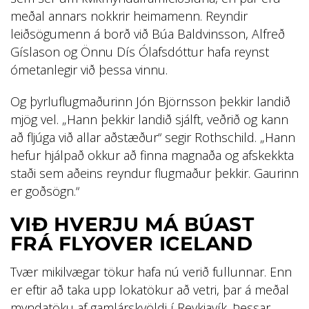
meðal annars nokkrir heimamenn. Reyndir
leiðsögumenn á borð við Búa Baldvinsson, Alfreð
Gíslason og Önnu Dís Ólafsdóttur hafa reynst
ómetanlegir við þessa vinnu.
Og þyrluflugmaðurinn Jón Björnsson þekkir landið
mjög vel. „Hann þekkir landið sjálft, veðrið og kann
að fljúga við allar aðstæður“ segir Rothschild. „Hann
hefur hjálpað okkur að finna magnaða og afskekkta
staði sem aðeins reyndur flugmaður þekkir. Gaurinn
er goðsögn.“
VIÐ HVERJU MÁ BÚAST
FRÁ FLYOVER ICELAND
Tvær mikilvægar tökur hafa nú verið fullunnar. Enn
er eftir að taka upp lokatökur að vetri, þar á meðal
myndatöku af gamlárskvöldi í Reykjavík. Þessar