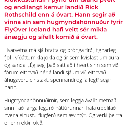
og endilangt kemur landið Rick
Rothschild enn á óvart. Hann segir að
vinna sín sem hugmyndahönnuður fyrir
FlyOver Iceland hafi veitt sér mikla
ánægju og sífellt komið á óvart.
Hvarvetna má sjá bratta og þrönga firði, tignarleg
fjöll, víðáttumikla jökla og ár sem kvíslast um aura
og sanda. „Ég segi það satt að í hvert sinn sem við
förum eitthvað hér á landi sjáum við eitthvað
áhugavert, einstakt, spennandi og fallegt“ segir
hann.
Hugmyndahönnuðirnir, sem leggja ávallt metnað
sinn í að fanga fegurð náttúrunnar, hafa upplifað
hverja einustu flugferð sem ævintýri. Og verki þeirra
er enn ekki lokið.