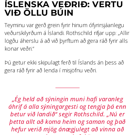
ÍSLENSKA VEÐRIÐ: VERTU
VIÐ ÖLLU BÚIN
Teyminu var gerð grein fyrir hinum ófyrirsjáanlegu
veðurskilyrðum á Íslandi. Rothschild rifjar upp: „Allir
lögðu áherslu á að við þyrftum að gera ráð fyrir alls
konar veðri.“
Þú getur ekki skipulagt ferð til Íslands án þess að
gera ráð fyrir að lenda í misjöfnu veðri.
„Ég held að sýningin muni hafi varanleg
áhrif á alla sýningargesti og tengja þá enn
betur við landið“ segir Rothschild. „Nú er
þetta allt að koma heim og saman og það
hefur verið mjög ánægjulegt að vinna að