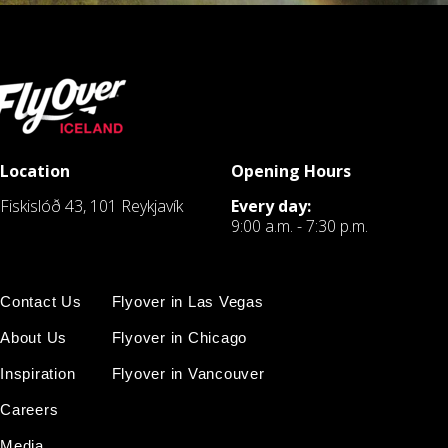
Location
Opening Hours
Fiskislóð 43, 101 Reykjavík
Every day:
9:00 a.m. - 7:30 p.m.
Contact Us
Flyover in Las Vegas
About Us
Flyover in Chicago
Inspiration
Flyover in Vancouver
Careers
Media