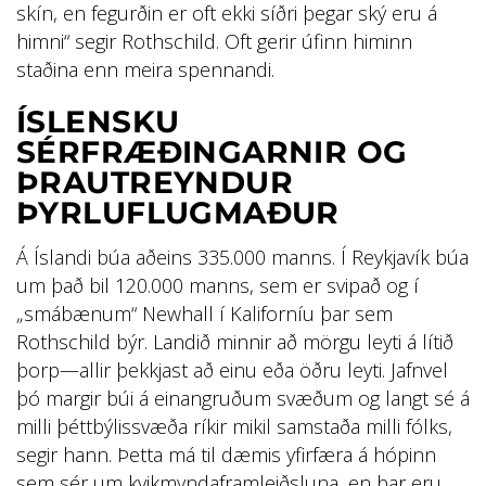
skín, en fegurðin er oft ekki síðri þegar ský eru á
himni“ segir Rothschild. Oft gerir úfinn himinn
staðina enn meira spennandi.
ÍSLENSKU
SÉRFRÆÐINGARNIR OG
ÞRAUTREYNDUR
ÞYRLUFLUGMAÐUR
Á Íslandi búa aðeins 335.000 manns. Í Reykjavík búa
um það bil 120.000 manns, sem er svipað og í
„smábænum“ Newhall í Kaliforníu þar sem
Rothschild býr. Landið minnir að mörgu leyti á lítið
þorp—allir þekkjast að einu eða öðru leyti. Jafnvel
þó margir búi á einangruðum svæðum og langt sé á
milli þéttbýlissvæða ríkir mikil samstaða milli fólks,
segir hann. Þetta má til dæmis yfirfæra á hópinn
sem sér um kvikmyndaframleiðsluna, en þar eru