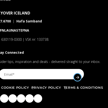
LYOVER ICELAND
7.6700
|
Hafa Samband
AFNLAUNASTEFNA
: 630119-0300 | VSK nr: 133738
tay Connected
sider tips, inspiration and deals - delivered straight to your inbox.
Sign Up Email
SUBMIT EMAIL AD
COOKIE POLICY
PRIVACY POLICY
TERMS & CONDITIONS