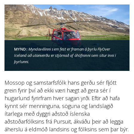
MYND:
Myndavélinni sem fest er framan á þyrlu FlyOver
Iceland að utanverðu er stjórnað af áhöfninni sem situr inni í
þyrlunni.
Mossop og samstarfsfólk hans gerðu sér fljótt
grein fyrir því að ekki væri hægt að gera sér í
hugarlund fyrirfram hver sagan yrði. Eftir að hafa
kynnt sér menninguna, söguna og landslagið
ítarlega með dyggri aðstoð íslenska
aðstoðarfólksins frá Pursuit, ákváðu þeir að leggja
áherslu á eldmóð landsins og fólksins sem þar býr.