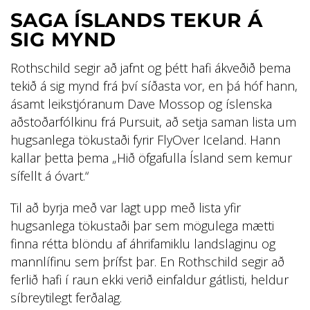
SAGA ÍSLANDS TEKUR Á
SIG MYND
Rothschild segir að jafnt og þétt hafi ákveðið þema
tekið á sig mynd frá því síðasta vor, en þá hóf hann,
ásamt leikstjóranum Dave Mossop og íslenska
aðstoðarfólkinu frá Pursuit, að setja saman lista um
hugsanlega tökustaði fyrir FlyOver Iceland. Hann
kallar þetta þema „Hið öfgafulla Ísland sem kemur
sífellt á óvart.“
Til að byrja með var lagt upp með lista yfir
hugsanlega tökustaði þar sem mögulega mætti
finna rétta blöndu af áhrifamiklu landslaginu og
mannlífinu sem þrífst þar. En Rothschild segir að
ferlið hafi í raun ekki verið einfaldur gátlisti, heldur
síbreytilegt ferðalag.