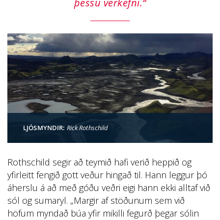
þessu verkefni.“
LJÓSMYNDIR:
Rick Rothschild
Rothschild segir að teymið hafi verið heppið og
yfirleitt fengið gott veður hingað til. Hann leggur þó
áherslu á að með góðu veðri eigi hann ekki alltaf við
sól og sumaryl. „Margir af stöðunum sem við
höfum myndað búa yfir mikilli fegurð þegar sólin