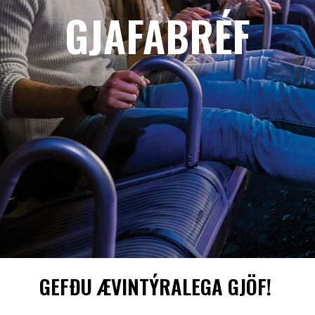
GJAFABRÉF
GEFÐU ÆVINTÝRALEGA GJÖF!