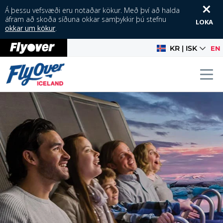
Á þessu vefsvæði eru notaðar kökur. Með því að halda
áfram að skoða síðuna okkar samþykkir þú stefnu
LOKA
okkar um kökur
.
KR | ISK
EN
Tog