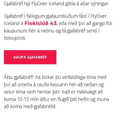
Gjafabréf hjá FlyOver Iceland gilda á allar sýningar.
Gjafabréf í fallegum gjafaumbúðum fást í FlyOver
Iceland á
Fiskislóð 43
, eða með því að ganga frá
kaupunum hér á netinu og fá gjafabréf send í
tölvupósti.
KAUPA GJAFABRÉF
Áttu gjafabréf? Þá bókar þú einfaldlega tíma með
því að smella á rauða kassann hér að neðan og
velur tíma sem hentar þér. Það er mikilvægt að
koma 10-15 mín áður en flugið þitt hefst og muna
að koma með gjafabréfið.