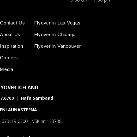
Contact Us
Flyover in Las Vegas
About Us
Flyover in Chicago
Inspiration
Flyover in Vancouver
Careers
Media
LYOVER ICELAND
7.6700
|
Hafa Samband
AFNLAUNASTEFNA
: 630119-0300 | VSK nr: 133738