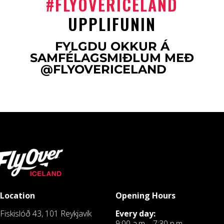
#FLYOVERICELAND
UPPLIFUNIN
FYLGDU OKKUR Á
SAMFÉLAGSMIÐLUM MEÐ
@FLYOVERICELAND
Location
Opening Hours
Fiskislóð 43, 101 Reykjavík
Every day:
9:00 a.m. - 7:30 p.m.