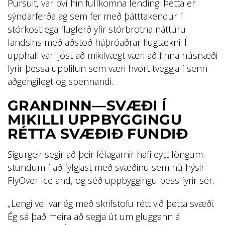
Pursuit, var því hin fullkomna lending. Þetta er
sýndarferðalag sem fer með þátttakendur í
stórkostlega flugferð yfir stórbrotna náttúru
landsins með aðstoð háþróaðrar flugtækni. Í
upphafi var ljóst að mikilvægt væri að finna húsnæði
fyrir þessa upplifun sem væri hvort tveggja í senn
aðgengilegt og spennandi.
GRANDINN—SVÆÐI Í
MIKILLI UPPBYGGINGU
RÉTTA SVÆÐIÐ FUNDIÐ
Sigurgeir segir að þeir félagarnir hafi eytt löngum
stundum í að fylgjast með svæðinu sem nú hýsir
FlyOver Iceland, og séð uppbyggingu þess fyrir sér.
„Lengi vel var ég með skrifstofu rétt við þetta svæði.
Ég sá það meira að segja út um gluggann á