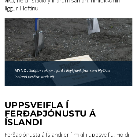
viku, hefur staðið yfir árum saman. Tilhlökkunin
liggur í loftinu.
MYND:
Skóflur reknar í jörð í Reykjavík þar sem FlyOver
Iceland verður staðsett.
UPPSVEIFLA Í
FERÐAÞJÓNUSTU Á
ÍSLANDI
Ferðaþjónusta á Íslandi er í mikilli uppsveiflu. Fjöldi