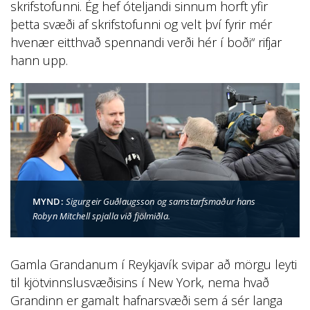
skrifstofunni. Ég hef óteljandi sinnum horft yfir
þetta svæði af skrifstofunni og velt því fyrir mér
hvenær eitthvað spennandi verði hér í boði“ rifjar
hann upp.
MYND:
Sigurgeir Guðlaugsson og samstarfsmaður hans
Robyn Mitchell spjalla við fjölmiðla.
Gamla Grandanum í Reykjavík svipar að mörgu leyti
til kjötvinnslusvæðisins í New York, nema hvað
Grandinn er gamalt hafnarsvæði sem á sér langa