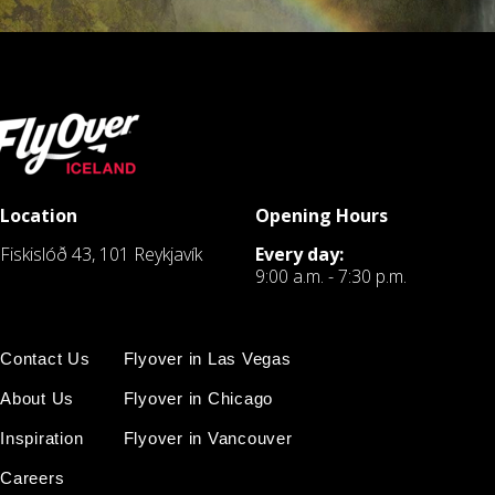
Location
Opening Hours
Fiskislóð 43, 101 Reykjavík
Every day:
9:00 a.m. - 7:30 p.m.
Contact Us
Flyover in Las Vegas
About Us
Flyover in Chicago
Inspiration
Flyover in Vancouver
Careers