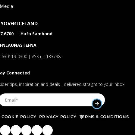
Media
LYOVER ICELAND
7.6700
|
Hafa Samband
AFNLAUNASTEFNA
: 630119-0300 | VSK nr: 133738
tay Connected
sider tips, inspiration and deals - delivered straight to your inbox.
Sign Up Email
SUBMIT EMAIL AD
COOKIE POLICY
PRIVACY POLICY
TERMS & CONDITIONS