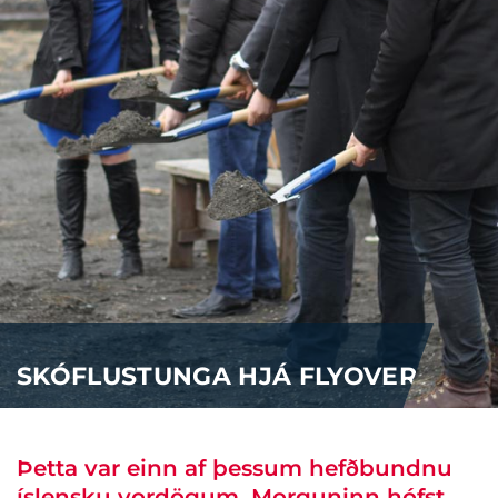
SKÓFLUSTUNGA HJÁ FLYOVER
Þetta var einn af þessum hefðbundnu
íslensku vordögum. Morguninn hófst