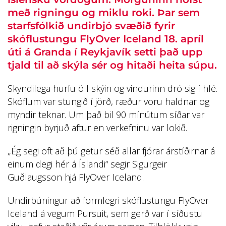
með rigningu og miklu roki. Þar sem
starfsfólkið undirbjó svæðið fyrir
skóflustungu FlyOver Iceland 18. apríl
úti á Granda í Reykjavík setti það upp
tjald til að skýla sér og hitaði heita súpu.
Skyndilega hurfu öll skýin og vindurinn dró sig í hlé.
Skóflum var stungið í jörð, ræður voru haldnar og
myndir teknar. Um það bil 90 mínútum síðar var
rigningin byrjuð aftur en verkefninu var lokið.
„Ég segi oft að þú getur séð allar fjórar árstíðirnar á
einum degi hér á Íslandi“ segir Sigurgeir
Guðlaugsson hjá FlyOver Iceland.
Undirbúningur að formlegri skóflustungu FlyOver
Iceland á vegum Pursuit, sem gerð var í síðustu