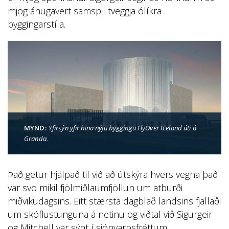
mjög áhugavert samspil tveggja ólíkra
byggingarstíla.
MYND:
Yfirsýn yfir hina nýju byggingu FlyOver Iceland úti á
Granda.
Það getur hjálpað til við að útskýra hvers vegna það
var svo mikil fjölmiðlaumfjöllun um atburði
miðvikudagsins. Eitt stærsta dagblað landsins fjallaði
um skóflustunguna á netinu og viðtal við Sigurgeir
og Mitchell var sýnt í sjónvarpsfréttum.