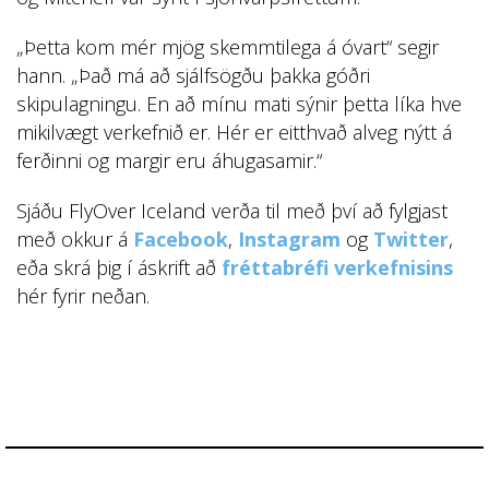
„Þetta kom mér mjög skemmtilega á óvart“ segir
hann. „Það má að sjálfsögðu þakka góðri
skipulagningu. En að mínu mati sýnir þetta líka hve
mikilvægt verkefnið er. Hér er eitthvað alveg nýtt á
ferðinni og margir eru áhugasamir.“
Sjáðu FlyOver Iceland verða til með því að fylgjast
með okkur á
Facebook
,
Instagram
og
Twitter
,
eða skrá þig í áskrift að
fréttabréfi verkefnisins
hér fyrir neðan.