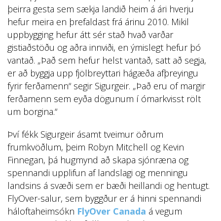
þeirra gesta sem sækja landið heim á ári hverju
hefur meira en þrefaldast frá árinu 2010. Mikil
uppbygging hefur átt sér stað hvað varðar
gistiaðstöðu og aðra innviði, en ýmislegt hefur þó
vantað. „Það sem hefur helst vantað, satt að segja,
er að byggja upp fjölbreyttari hágæða afþreyingu
fyrir ferðamenn“ segir Sigurgeir. „Það eru of margir
ferðamenn sem eyða dögunum í ómarkvisst rölt
um borgina.“
Því fékk Sigurgeir ásamt tveimur öðrum
frumkvöðlum, þeim Robyn Mitchell og Kevin
Finnegan, þá hugmynd að skapa sjónræna og
spennandi upplifun af landslagi og menningu
landsins á svæði sem er bæði heillandi og hentugt.
FlyOver-salur, sem byggður er á hinni spennandi
háloftaheimsókn
FlyOver Canada
á vegum