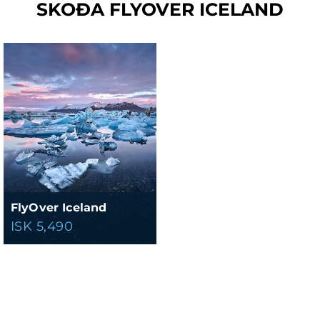
SKOÐA FLYOVER ICELAND
FlyOver Iceland
ISK 5,490