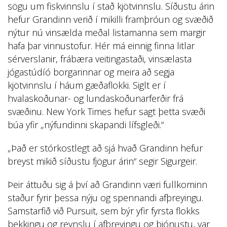
sögu um fiskvinnslu í stað kjötvinnslu. Síðustu árin
hefur Grandinn verið í mikilli framþróun og svæðið
nýtur nú vinsælda meðal listamanna sem margir
hafa þar vinnustofur. Hér má einnig finna litlar
sérverslanir, frábæra veitingastaði, vinsælasta
jógastúdíó borgarinnar og meira að segja
kjötvinnslu í háum gæðaflokki. Siglt er í
hvalaskoðunar- og lundaskoðunarferðir frá
svæðinu. New York Times hefur sagt þetta svæði
búa yfir „nýfundinni skapandi lífsgleði.“
„Það er stórkostlegt að sjá hvað Grandinn hefur
breyst mikið síðustu fjögur árin“ segir Sigurgeir.
Þeir áttuðu sig á því að Grandinn væri fullkominn
staður fyrir þessa nýju og spennandi afþreyingu.
Samstarfið við Pursuit, sem býr yfir fyrsta flokks
þekkingu og reynslu í afþreyingu og þjónustu, var