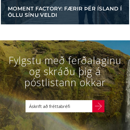
MOMENT FACTORY: FÆRIR ÞÉR ÍSLAND Í
ÖLLU SÍNU VELDI
Fylgstu með ferðalaginu
og skráðu þig á
póstlistann okkar