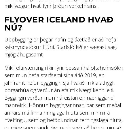
mikilvægur hvati fyrir þróun verkefnisins.
FLYOVER ICELAND HVAÐ
NÚ?
Uppbygging er þegar hafin og áætlað er að hefja
kvikmyndatökur í júní. Starfsfólkið er vægast sagt
mjög áhugasamt.
Mikil eftirvænting ríkir fyrir þessari háloftaheimsókn
sem mun hefja starfsemi sína árið 2019, en
jafnframt hefur byggingin sjálf vakið mikla athygli
borgarbúa og verður án efa mikilvægt kennileiti.
Byggingin verður mun háreistari en nærliggjandi
mannvirki. Hönnun byggingarinnar, þar sem meðal
annars má finna hringlaga hluta sem minnir á
hvelfingu, sem og hefðbundnari ferningslaga hluta,
er mjög spennandi. Sigurgeir segir að hönnunin sé